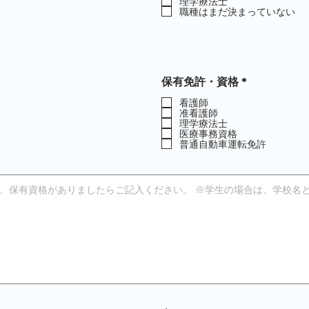
理学療法士
職種はまだ決まっていない
必
保有免許・資格
*
須
項
看護師
准看護師
目
理学療法士
医療事務資格
普通自動車運転免許