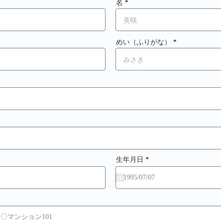
名
めい（ふりがな）
r
生年月日
*
e
q
u
i
r
e
d