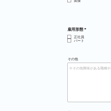
面接
必
雇用形態
*
須
項
正社員
パート
目
その他