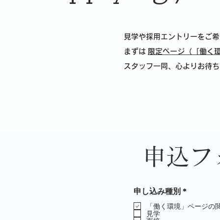
見学や採用エントリーをご希
まずは
限定ページ（「働く
スタッフ一同、心よりお待ち
申込フ
必
申し込み種別
*
須
項
「働く環境」ページの
見学
目