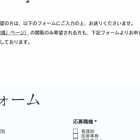
望の方は、以下のフォームにご入力の上、お送りくださいませ。
環境」ページ）
の閲覧のみ希望される方も、下記フォームよりお申
しております。
ォーム
必
応募職種
*
須
項
閲覧
看護師
医療事務
目